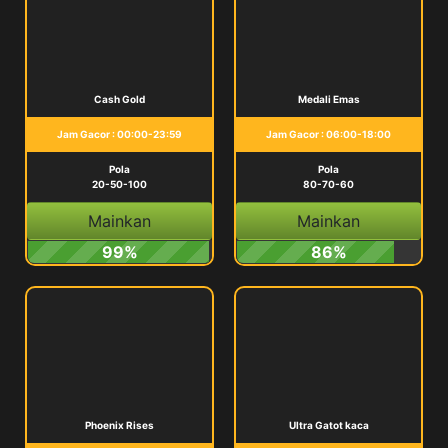
Cash Gold
Medali Emas
Jam Gacor : 00:00-23:59
Jam Gacor : 06:00-18:00
Pola
Pola
20-50-100
80-70-60
Mainkan
Mainkan
99%
86%
Phoenix Rises
Ultra Gatot kaca