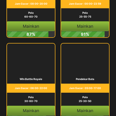
Jam Gacor : 08:00-20:00
Jam Gacor : 00:00-23:59
Pola
Pola
60-60-70
25-55-75
Mainkan
Mainkan
87%
91%
WIn Battle Royale
Pendekar Buta
Jam Gacor : 06:00-22:00
Jam Gacor : 05:00-17:00
Pola
Pola
30-60-70
25-30-50
Mainkan
Mainkan