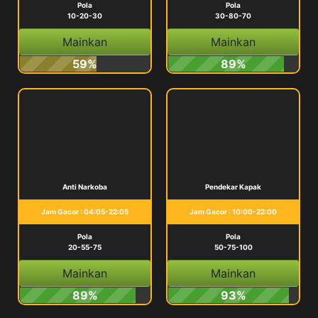
Pola
Pola
10-20-30
30-80-70
Mainkan
Mainkan
59%
89%
Anti Narkoba
Pendekar Kapak
Jam Gacor : 04:05-22:05
Jam Gacor : 10:00-22:00
Pola
Pola
20-55-75
50-75-100
Mainkan
Mainkan
89%
93%