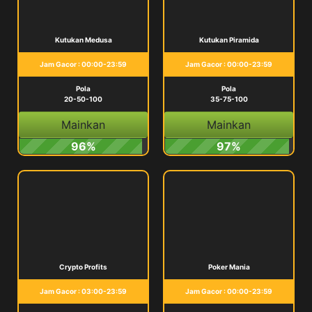
Kutukan Medusa
Kutukan Piramida
Jam Gacor : 00:00-23:59
Jam Gacor : 00:00-23:59
Pola
Pola
20-50-100
35-75-100
Mainkan
Mainkan
96%
97%
Crypto Profits
Poker Mania
Jam Gacor : 03:00-23:59
Jam Gacor : 00:00-23:59