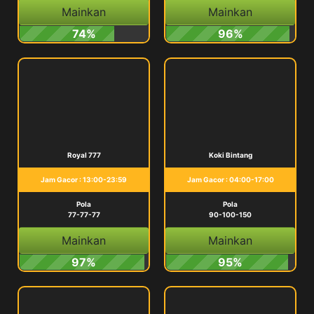
Mainkan
Mainkan
74%
96%
Royal 777
Koki Bintang
Jam Gacor : 13:00-23:59
Jam Gacor : 04:00-17:00
Pola
Pola
77-77-77
90-100-150
Mainkan
Mainkan
97%
95%