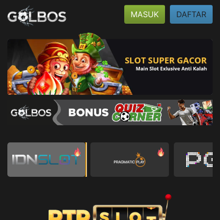
MASUK
DAFTAR