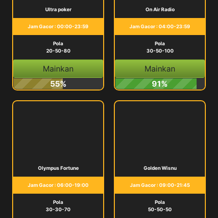
Ultra poker
On Air Radio
Jam Gacor : 00:00-23:59
Jam Gacor : 04:00-23:59
Pola
Pola
20-50-80
30-50-100
Mainkan
Mainkan
55%
91%
Olympus Fortune
Golden Wisnu
Jam Gacor : 06:00-19:00
Jam Gacor : 09:00-21:45
Pola
Pola
30-30-70
50-50-50