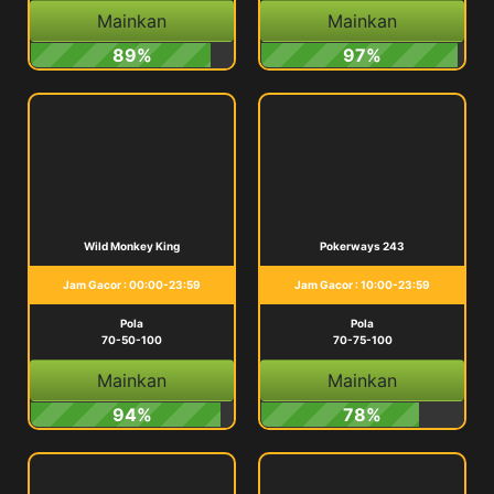
Mainkan
Mainkan
89%
97%
Wild Monkey King
Pokerways 243
Jam Gacor : 00:00-23:59
Jam Gacor : 10:00-23:59
Pola
Pola
70-50-100
70-75-100
Mainkan
Mainkan
94%
78%