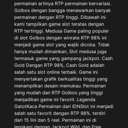
permainan artinya RTP permainan bervariasi.
Golbos dengan bangga menawarkan banyak
permainan dengan RTP tinggi. Dibawah ini
kami tampilkan game slot teratas dengan
RTP tertinggi. Medusa Game paling populer
di slot Golbos dengan winrate RTP 98% ini
menjadi game slot yang wajib dicoba. Tidak
hanya mudah dimainkan, Slot medusa juga
termasuk game yang gampang jackpot. Cash
Gold Dengan RTP 98%, Cash Gold adalah
salah satu slot online terbaik. Game ini
menyertakan grafik berkualitas tinggi yang
menampilkan desain memukau. Permainan
yang mudah dan RTP Golbos yang tinggi
menjadikan game ini favorit. Legenda
GatotKaca Permainan dari IDNSlot ini menjadi
salah satu favorit dengan RTP 98%. terdiri
dari 15 lini dan 5 reel. Permainan ini di
lengkapi dengan Jackpot,Wild, dan Free