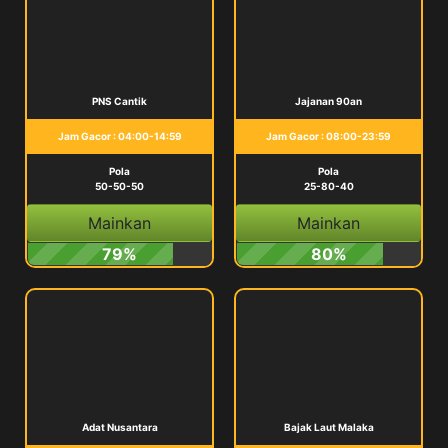
PNS Cantik
Jajanan 90an
Jam Gacor : 04:00-14:59
Jam Gacor : 08:00-23:59
Pola
Pola
50-50-50
25-80-40
Mainkan
Mainkan
79%
80%
Adat Nusantara
Bajak Laut Malaka