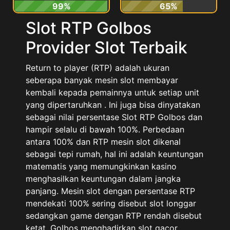
99%
65%
Slot RTP Golbos
Provider Slot Terbaik
Return to player (RTP) adalah ukuran
seberapa banyak mesin slot membayar
kembali kepada pemainnya untuk setiap unit
yang dipertaruhkan . Ini juga bisa dinyatakan
sebagai nilai persentase Slot RTP Golbos dan
hampir selalu di bawah 100%. Perbedaan
antara 100% dan RTP mesin slot dikenal
sebagai tepi rumah, hal ini adalah keuntungan
matematis yang memungkinkan kasino
menghasilkan keuntungan dalam jangka
panjang. Mesin slot dengan persentase RTP
mendekati 100% sering disebut slot longgar
sedangkan game dengan RTP rendah disebut
ketat. Golbos menghadirkan slot gacor